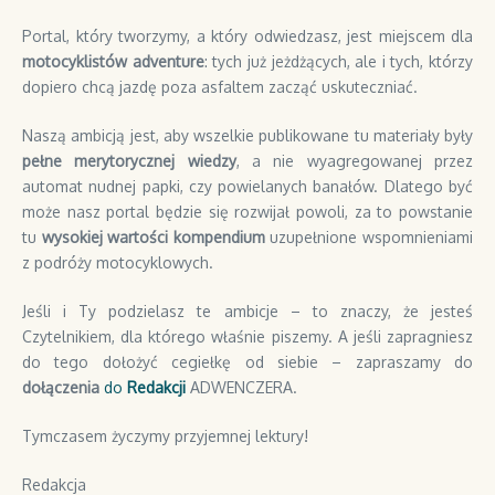
Portal, który tworzymy, a który odwiedzasz, jest miejscem dla
motocyklistów adventure
: tych już jeżdżących, ale i tych, którzy
dopiero chcą jazdę poza asfaltem zacząć uskuteczniać.
Naszą ambicją jest, aby wszelkie publikowane tu materiały były
pełne merytorycznej wiedzy
, a nie wyagregowanej przez
automat nudnej papki, czy powielanych banałów. Dlatego być
może nasz portal będzie się rozwijał powoli, za to powstanie
tu
wysokiej wartości kompendium
uzupełnione wspomnieniami
z podróży motocyklowych.
Jeśli i Ty podzielasz te ambicje – to znaczy, że jesteś
Czytelnikiem, dla którego właśnie piszemy. A jeśli zapragniesz
do tego dołożyć cegiełkę od siebie – zapraszamy do
dołączenia
do
Redakcji
ADWENCZERA.
Tymczasem życzymy przyjemnej lektury!
Redakcja