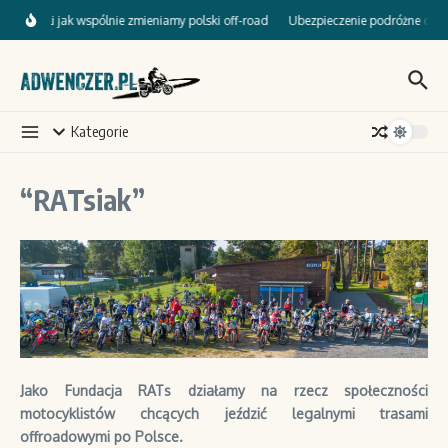
Przejdź do treści
mp, czyli jak wspólnie zmieniamy polski off-road
Ubezpieczenie podróżne dla mo
Kategorie
“RATsiak”
Jako Fundacja RATs działamy na rzecz społeczności
motocyklistów chcących jeździć legalnymi trasami
offroadowymi po Polsce.