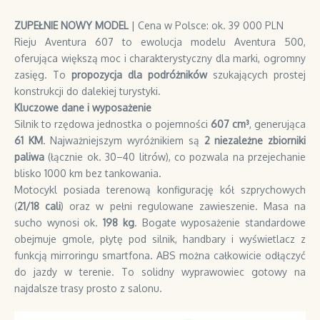
ZUPEŁNIE NOWY MODEL
| Cena w Polsce: ok. 39 000 PLN
Rieju Aventura 607 to ewolucja modelu Aventura 500,
oferująca większą moc i charakterystyczny dla marki, ogromny
zasięg. To
propozycja dla podróżników
szukających prostej
konstrukcji do dalekiej turystyki.
Kluczowe dane i wyposażenie
Silnik to rzędowa jednostka o pojemności
607 cm³
, generująca
61 KM
. Najważniejszym wyróżnikiem są
2 niezależne zbiorniki
paliwa
(łącznie ok. 30–40 litrów), co pozwala na przejechanie
blisko 1000 km bez tankowania.
Motocykl posiada terenową konfigurację kół szprychowych
(
21/18 cali
) oraz w pełni regulowane zawieszenie. Masa na
sucho wynosi ok.
198 kg
. Bogate wyposażenie standardowe
obejmuje gmole, płytę pod silnik, handbary i wyświetlacz z
funkcją mirroringu smartfona. ABS można całkowicie odłączyć
do jazdy w terenie. To solidny wyprawowiec gotowy na
najdalsze trasy prosto z salonu.