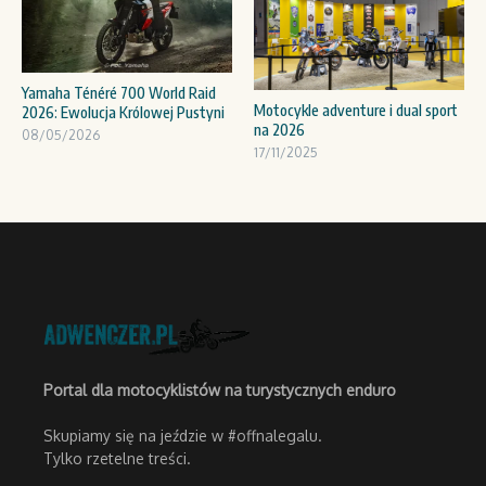
Yamaha Ténéré 700 World Raid
Motocykle adventure i dual sport
2026: Ewolucja Królowej Pustyni
na 2026
08/05/2026
17/11/2025
Portal dla motocyklistów na turystycznych enduro
Skupiamy się na jeździe w #offnalegalu.
Tylko rzetelne treści.