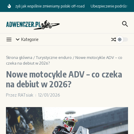
Przejdź do treści
amp, czyli jak wspólnie zmieniamy polski off-road
Ubezpieczenie podróżne dla m
Kategorie
Strona główna
/
Turystyczne enduro
/
Nowe motocykle ADV – co
czeka na debiut w 2026?
Nowe motocykle ADV – co czeka
na debiut w 2026?
Przez
RATsiak
12/01/2026