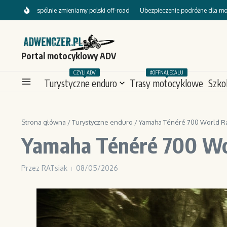
Przejdź do treści
wspólnie zmieniamy polski off-road
Ubezpieczenie podróżne dla motocyklisty – b
Portal motocyklowy ADV
CZYLI ADV
#OFFNALEGALU
Turystyczne enduro
Trasy motocyklowe
Szko
Strona główna
/
Turystyczne enduro
/
Yamaha Ténéré 700 World Rai
Yamaha Ténéré 700 Wor
Przez
RATsiak
08/05/2026