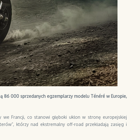
zbą 86 000 sprzedanych egzemplarzy modelu Ténéré w Europie,
e Francji, co stanowi głęboki ukłon w stronę europejskiej
rów”, którzy nad ekstremalny off-road przekładają zasięg i