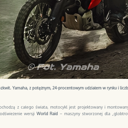
zkwit. Yamaha, z potężnym, 24-procentowym udziałem w rynku i lic
hodzą z całego świata, motocykl jest projektowany i montowany w
odświeżenie wersji
World Raid
– maszyny stworzonej dla „globtrote