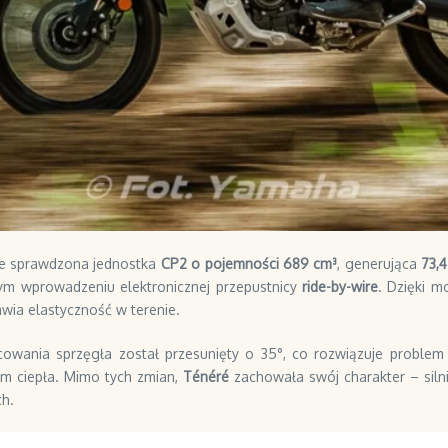
e sprawdzona jednostka
CP2 o pojemności 689 cm³
, generująca
73,
ym wprowadzeniu elektronicznej przepustnicy
ride-by-wire
. Dzięki 
wia elastyczność w terenie.
cowania sprzęgła został przesunięty o 35°, co rozwiązuje problem
iem ciepła. Mimo tych zmian,
Ténéré
zachowała swój charakter – silni
h.