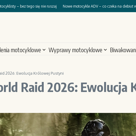
ez tego się nie ruszaj
Nowe motocykle ADV – co czeka na debiut w 2026?
M
lenia motocyklowe
Wyprawy motocyklowe
Biwakowan
d 2026: Ewolucja Królowej Pustyni
ld Raid 2026: Ewolucja K