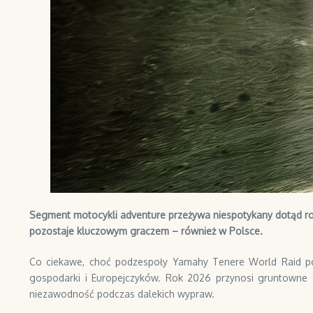
Segment motocykli adventure przeżywa niespotykany dotąd ro
pozostaje kluczowym graczem – również w Polsce.
Co ciekawe, choć podzespoły Yamahy Tenere World Raid poc
gospodarki i Europejczyków. Rok 2026 przynosi gruntowne 
niezawodność podczas dalekich wypraw.