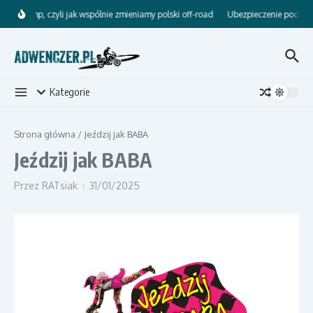
Przejdź do treści
RATsCamp, czyli jak wspólnie zmieniamy polski off-road
Ubezpieczenie podróżne
Kategorie
Strona główna
/
Jeździj jak BABA
Jeździj jak BABA
Przez
RATsiak
31/01/2025