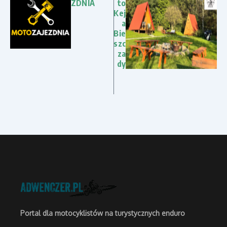
ZDNIA
to
Kej
a
Bie
szc
za
dy
Portal dla motocyklistów na turystycznych enduro