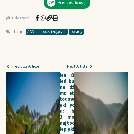
Udostępnij
Tagi:
ADV dla początkujących
porady
Previous Article
Next Article
Jes
8
ień
bu
na
dż
mo
et
toc
ow
ykl
yc
u:
h
3
mo
naj
toc
lep
ykl