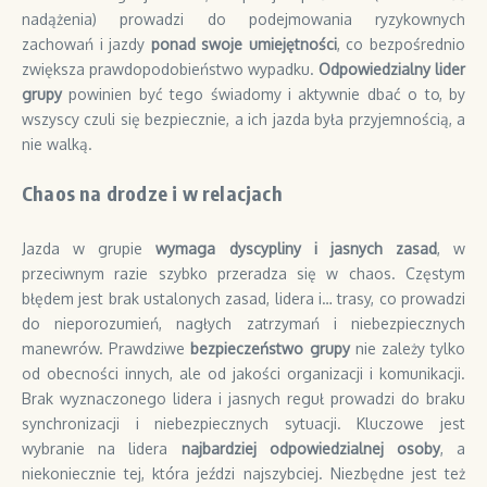
nadążenia) prowadzi do podejmowania ryzykownych
zachowań i jazdy
ponad swoje umiejętności
, co bezpośrednio
zwiększa prawdopodobieństwo wypadku.
Odpowiedzialny lider
grupy
powinien być tego świadomy i aktywnie dbać o to, by
wszyscy czuli się bezpiecznie, a ich jazda była przyjemnością, a
nie walką.
Chaos na drodze i w relacjach
Jazda w grupie
wymaga dyscypliny i jasnych zasad
, w
przeciwnym razie szybko przeradza się w chaos. Częstym
błędem jest brak ustalonych zasad, lidera i… trasy, co prowadzi
do nieporozumień, nagłych zatrzymań i niebezpiecznych
manewrów. Prawdziwe
bezpieczeństwo grupy
nie zależy tylko
od obecności innych, ale od jakości organizacji i komunikacji.
Brak wyznaczonego lidera i jasnych reguł prowadzi do braku
synchronizacji i niebezpiecznych sytuacji. Kluczowe jest
wybranie na lidera
najbardziej odpowiedzialnej osoby
, a
niekoniecznie tej, która jeździ najszybciej. Niezbędne jest też