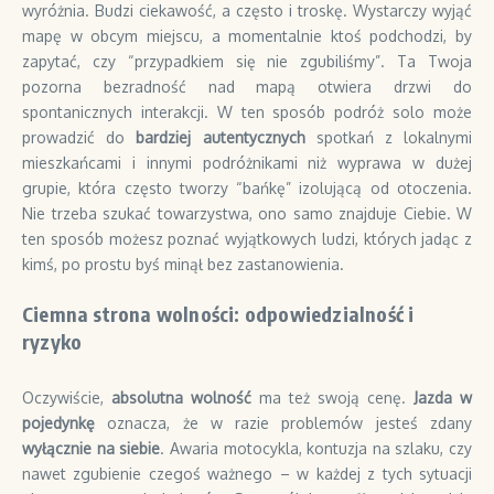
wyróżnia. Budzi ciekawość, a często i troskę. Wystarczy wyjąć
mapę w obcym miejscu, a momentalnie ktoś podchodzi, by
zapytać, czy “przypadkiem się nie zgubiliśmy”. Ta Twoja
pozorna bezradność nad mapą otwiera drzwi do
spontanicznych interakcji. W ten sposób podróż solo może
prowadzić do
bardziej autentycznych
spotkań z lokalnymi
mieszkańcami i innymi podróżnikami niż wyprawa w dużej
grupie, która często tworzy “bańkę” izolującą od otoczenia.
Nie trzeba szukać towarzystwa, ono samo znajduje Ciebie. W
ten sposób możesz poznać wyjątkowych ludzi, których jadąc z
kimś, po prostu byś minął bez zastanowienia.
Ciemna strona wolności: odpowiedzialność i
ryzyko
Oczywiście,
absolutna wolność
ma też swoją cenę.
Jazda w
pojedynkę
oznacza, że w razie problemów jesteś zdany
wyłącznie na siebie
. Awaria motocykla, kontuzja na szlaku, czy
nawet zgubienie czegoś ważnego – w każdej z tych sytuacji