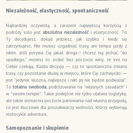
Niezależność, elastyczność, spontaniczność
Najbardziej oczywistą, a zarazem największą korzyścią z
podróży solo jest
absolutna niezależność
i elastyczność. To
Ty decydujesz, dokąd jedziesz, jak szybko i kiedy się
zatrzymujesz. Nie musisz uzgadniać trasy, ani tempa jazdy z
nikim. Jeśli porywa Cię jakaś droga i chcesz nią jechać “do
upadłego,” możesz to zrobić bez poczucia winy, że inni na
Ciebie czekają. Każda decyzja — czy to spontaniczna zmiana
trasy, czy pozostanie dłużej w miejscu, które Cię zachwyciło —
jest “jedynie słuszna, najlepsza i nikt jej nie będzie podważał”.
To
totalna swoboda
, podróżowanie na “własnych zasadach” i
w “swoim tempie”. Takie podejście nie tylko ułatwia logistykę,
ale także wzmacnia poczucie panowania nad własną przygodą,
co jest kluczowe dla poszukiwaczy wolności, którzy wybierają
motocykle adventure.
Samopoznanie i skupienie