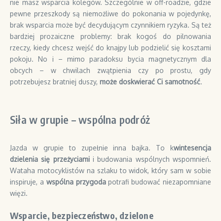
nie masz wsparcia kolegów. Szczególnie w off-roadzie, gdzie
pewne przeszkody są niemożliwe do pokonania w pojedynkę,
brak wsparcia może być decydującym czynnikiem ryzyka. Są też
bardziej prozaiczne problemy: brak kogoś do pilnowania
rzeczy, kiedy chcesz wejść do knajpy lub podzielić się kosztami
pokoju. No i – mimo paradoksu bycia magnetycznym dla
obcych – w chwilach zwątpienia czy po prostu, gdy
potrzebujesz bratniej duszy,
może doskwierać Ci samotność
.
Siła w grupie – wspólna podróż
Jazda w grupie to zupełnie inna bajka. To k
wintesencja
dzielenia się przeżyciami
i budowania wspólnych wspomnień.
Wataha motocyklistów na szlaku to widok, który sam w sobie
inspiruje, a
wspólna przygoda
potrafi budować niezapomniane
więzi.
Wsparcie, bezpieczeństwo, dzielone