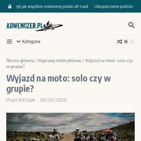
Przejdź do treści
mp, czyli jak wspólnie zmieniamy polski off-road
Ubezpieczenie podróżne dla mo
Kategorie
Strona główna
/
Wyprawy motocyklowe
/
Wyjazd na moto: solo czy
w grupie?
Wyjazd na moto: solo czy w
grupie?
Przez
RATsiak
09/09/2025