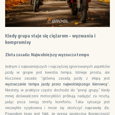
Kiedy grupa staje się ciężarem – wyzwania i
kompromisy
Złota zasada: Najwolniejszy wyznacza tempo
Jednym z najważniejszych i najczęściej ignorowanych aspektów
jazdy w grupie jest kwestia tempa. Istnieje prosta, ale
kluczowa zasada: “główną zasadą jazdy z ekipą jest
wyznaczanie tempa jazdy przez najwolniejszego kierowcę
“.
Niestety, w praktyce często dochodzi do “presji grupy,” kiedy
mniej doświadczeni motocykliści próbują nadążyć za resztą,
jadąc poza swoją strefą komfortu. Taka sytuacja jest
niezwykle ryzykowna i może się skończyć naprawdę źle.
Powodem tego jest fakt, że presja społeczna (konieczność