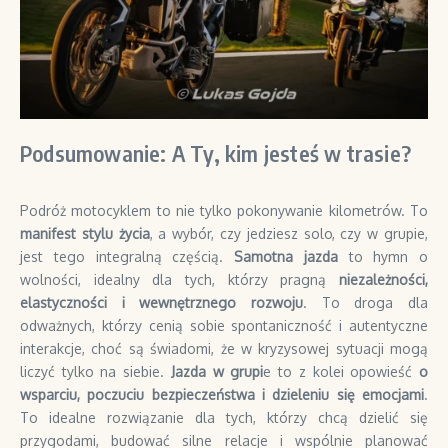
Podsumowanie: A Ty, kim jesteś w trasie?
Podróż motocyklem to nie tylko pokonywanie kilometrów. To
manifest stylu życia
, a wybór, czy jedziesz solo, czy w grupie,
jest tego integralną częścią.
Samotna jazda
to hymn o
wolności, idealny dla tych, którzy pragną
niezależności,
elastyczności i wewnętrznego rozwoju
. To droga dla
odważnych, którzy cenią sobie spontaniczność i autentyczne
interakcje, choć są świadomi, że w kryzysowej sytuacji mogą
liczyć tylko na siebie.
Jazda w grupi
e to z kolei opowieść
o
wsparciu, poczuciu bezpieczeństwa i dzieleniu się emocjami
.
To idealne rozwiązanie dla tych, którzy chcą dzielić się
przygodami, budować silne relacje i wspólnie planować