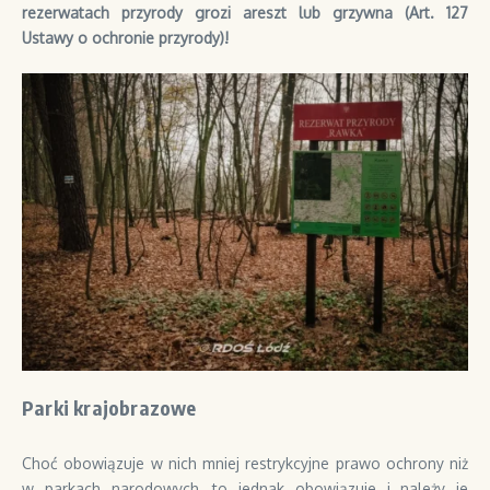
rezerwatach przyrody grozi areszt lub grzywna (Art. 127
Ustawy o ochronie przyrody)!
Parki krajobrazowe
Choć obowiązuje w nich mniej restrykcyjne prawo ochrony niż
w parkach narodowych, to jednak obowiązuje i należy je