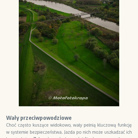
Wały przeciwpowodziowe
Choć często kuszące widokowo, wały pełnią kluczową funkcję
w systemie bezpieczeństwa. Jazda po nich może uszkadzać ich