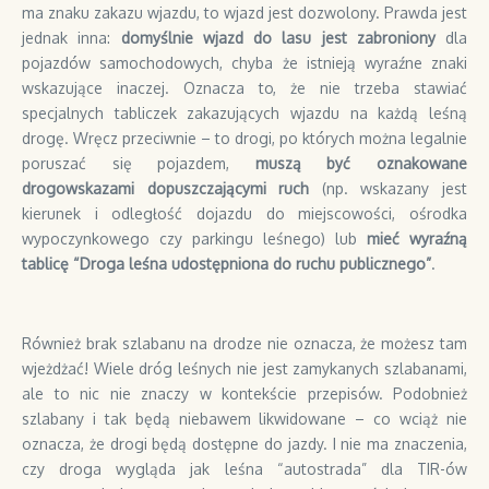
ma znaku zakazu wjazdu, to wjazd jest dozwolony. Prawda jest
jednak inna:
domyślnie wjazd do lasu jest zabroniony
dla
pojazdów samochodowych, chyba że istnieją wyraźne znaki
wskazujące inaczej. Oznacza to, że nie trzeba stawiać
specjalnych tabliczek zakazujących wjazdu na każdą leśną
drogę. Wręcz przeciwnie – to drogi, po których można legalnie
poruszać się pojazdem,
muszą być oznakowane
drogowskazami dopuszczającymi ruch
(np. wskazany jest
kierunek i odległość dojazdu do miejscowości, ośrodka
wypoczynkowego czy parkingu leśnego) lub
mieć wyraźną
tablicę “Droga leśna udostępniona do ruchu publicznego”
.
Również brak szlabanu na drodze nie oznacza, że możesz tam
wjeżdżać! Wiele dróg leśnych nie jest zamykanych szlabanami,
ale to nic nie znaczy w kontekście przepisów. Podobnież
szlabany i tak będą niebawem likwidowane – co wciąż nie
oznacza, że drogi będą dostępne do jazdy. I nie ma znaczenia,
czy droga wygląda jak leśna “autostrada” dla TIR-ów