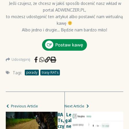
Jeśli czujesz, że chcesz w jakiś sposób docenić nasz wkład w
portal ADWENCZER.PL,
to możesz udostępnić ten artykuł albo postawić nam wirtualną
kawę
Albo jedno i drugie… Będzie nam bardzo miło!
Udostępnij
Tagi:
porady
trasy RATs
Previous Article
Next Article
RA
Le
Ts,
gal
czy
ne