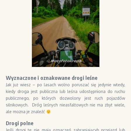
Wyznaczone i oznakowane drogi leśne
Jak już wiesz – po lasach wolno poruszać się jedynie wtedy,
kiedy droga jest publiczna lub leśna udostępniona do ruchu
publicznego, po których dozwolony jest ruch pojazdów
silnikowych. Dróg leśnych nieasfaltowych nie ma zbyt wiele,
ale można je znaleźć
Drogi polne
Jeśli drogi te nie mają oznaczeń zabraniającyh przejazd lub