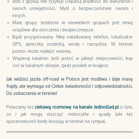
Jedź z głową: Nie ryzykuj! Dopasuj prędkość do warunków i
swoich umiejętności. Myśl o bezpieczeństwie swoim i
innych.
Małe grupy: Jeżdżenie w niewielkich grupach jest mniej
uciążliwe dla otoczenia i bezpieczniejsze.
Bądź przygotowany: Miej naładowany telefon, lokalizator
GPS, apteczkę osobistą, wodę i narzędzia. W terenie
pomoc może nadejść wolniej.
Wspieraj lokalnie: Jeśli jesteś w jakiejś miejscowości, kup
coś w lokalnym sklepie, zjedz posiłek w knajpce.
Jak widzisz jazda off-road w Polsce jest możliwa i daje masę
frajdy, ale wymaga od Ciebie świadomości i odpowiedzialności.
Do zobaczenia w terenie!
Polecamy też
ciekawą rozmowę na kanale Jednoślad.pl
o tym,
co i jak mogą niszczyć motocykle i quady (ale też
spacerowicze!) kiedy buszują w terenie na rympał.