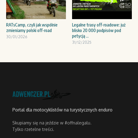
RATsCamp, czyli jak wspólnie
Legalne trasy off-roadowe: już
zmieniamy polski off-road
blisko 20 000 podpisów pod
petycją ...
30/01/2026
31/12/2025
Portal dla motocyklistów na turystycznych enduro
Skupiamy się na jeździe w #offnalegalu.
Tylko rzetelne treści.