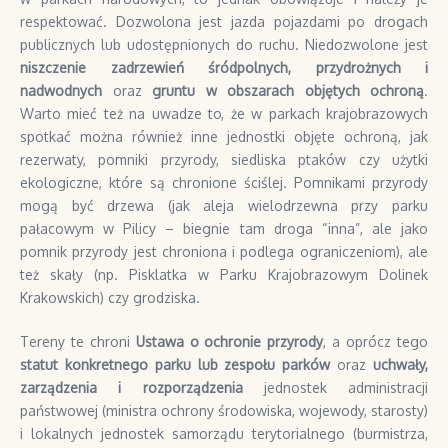
respektować. Dozwolona jest jazda pojazdami po drogach
publicznych lub udostępnionych do ruchu. Niedozwolone jest
niszczenie zadrzewień śródpolnych, przydrożnych i
nadwodnych
oraz
gruntu w obszarach objętych ochroną
.
Warto mieć też na uwadze to, że w parkach krajobrazowych
spotkać można również inne jednostki objęte ochroną, jak
rezerwaty, pomniki przyrody, siedliska ptaków czy użytki
ekologiczne, które są chronione ściślej. Pomnikami przyrody
mogą być drzewa (jak aleja wielodrzewna przy parku
pałacowym w Pilicy – biegnie tam droga “inna”, ale jako
pomnik przyrody jest chroniona i podlega ograniczeniom), ale
też skały (np. Pisklatka w Parku Krajobrazowym Dolinek
Krakowskich) czy grodziska.
Tereny te chroni
Ustawa o ochronie przyrody
, a oprócz tego
statut konkretnego parku lub zespołu parków
oraz
uchwały,
zarządzenia i rozporządzenia
jednostek administracji
państwowej (ministra ochrony środowiska, wojewody, starosty)
i lokalnych jednostek samorządu terytorialnego (burmistrza,