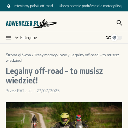
Przejdź do treści
lnie zmieniamy polski off-road
Ubezpieczenie podróżne dla motocyklisty – bez t
Kategorie
Strona główna
/
Trasy motocyklowe
/
Legalny off-road – to musisz
wiedzieć!
Legalny off-road – to musisz
wiedzieć!
Przez
RATsiak
27/07/2025