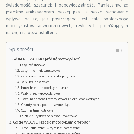
świadomość, szacunek i odpowiedzialność. Pamiętajmy, że
jesteśmy ambasadorami naszej pasji, a nasze zachowanie
wpływa na to, jak postrzegana jest cała społeczność
motocyklistów adwenczerowych, czyli tych, podróżujących
najchętniej poza asfaltem.
Spis treści
Gdzie NIE WOLNO jeździć motocyklem?
Lasy Państwowe
Lasy inne – niepaństwowe
Parki narodowe i rezerwaty przyrody
Parki krajobrazowe
Inne chronione obiekty naturalne
Wały przeciwpowodziowe
Plaże, nadbrzeża i tereny wokół zbiorników wodnych
Grunty rolne, pola uprawne i łąki
Czynne linie kolejowe
Szlaki turystyczne piesze i rowerowe
Gdzie WOLNO jeździć motocyklem off-road?
Drogi publiczne (w tym nieutwardzone)
Wyznaczone i oznakowane drogi leśne