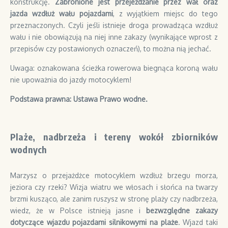
konstrukcję.
Zabronione jest przejeżdżanie przez wał oraz
jazda wzdłuż wału pojazdami
, z wyjątkiem miejsc do tego
przeznaczonych. Czyli jeśli istnieje droga prowadząca wzdłuż
wału i nie obowiązują na niej inne zakazy (wynikające wprost z
przepisów czy postawionych oznaczeń), to można nią jechać.
Uwaga: oznakowana ścieżka rowerowa biegnąca koroną wału
nie upoważnia do jazdy motocyklem!
Podstawa prawna: Ustawa Prawo wodne.
Plaże, nadbrzeża i tereny wokół zbiorników
wodnych
Marzysz o przejażdżce motocyklem wzdłuż brzegu morza,
jeziora czy rzeki? Wizja wiatru we włosach i słońca na twarzy
brzmi kusząco, ale zanim ruszysz w stronę plaży czy nadbrzeża,
wiedz, że w Polsce istnieją jasne i
bezwzględne zakazy
dotyczące wjazdu pojazdami silnikowymi na plaże
. Wjazd taki