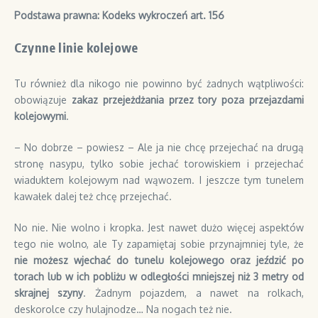
Podstawa prawna: Kodeks wykroczeń art. 156
Czynne linie kolejowe
Tu również dla nikogo nie powinno być żadnych wątpliwości:
obowiązuje
zakaz przejeżdżania przez tory poza przejazdami
kolejowymi
.
– No dobrze – powiesz – Ale ja nie chcę przejechać na drugą
stronę nasypu, tylko sobie jechać torowiskiem i przejechać
wiaduktem kolejowym nad wąwozem. I jeszcze tym tunelem
kawałek dalej też chcę przejechać.
No nie. Nie wolno i kropka. Jest nawet dużo więcej aspektów
tego nie wolno, ale Ty zapamiętaj sobie przynajmniej tyle, że
nie możesz wjechać do tunelu kolejowego oraz jeździć po
torach lub w ich pobliżu w odległości mniejszej niż 3 metry od
skrajnej szyny
. Żadnym pojazdem, a nawet na rolkach,
deskorolce czy hulajnodze… Na nogach też nie.