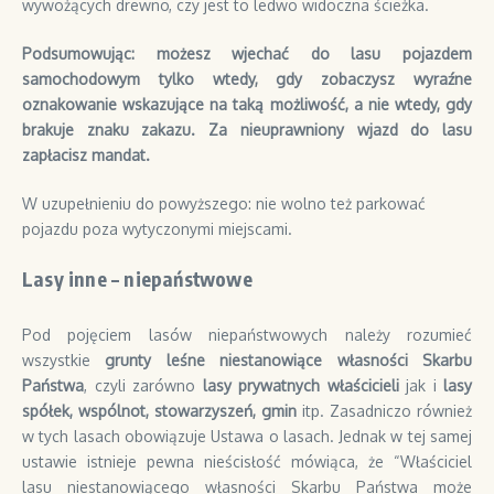
wywożących drewno, czy jest to ledwo widoczna ścieżka.
Podsumowując: możesz wjechać do lasu pojazdem
samochodowym tylko wtedy, gdy zobaczysz wyraźne
oznakowanie wskazujące na taką możliwość, a nie wtedy, gdy
brakuje znaku zakazu. Za nieuprawniony wjazd do lasu
zapłacisz mandat.
W uzupełnieniu do powyższego: nie wolno też parkować
pojazdu poza wytyczonymi miejscami.
Lasy inne – niepaństwowe
Pod pojęciem lasów niepaństwowych należy rozumieć
wszystkie
grunty leśne niestanowiące własności Skarbu
Państwa
, czyli zarówno
lasy prywatnych właścicieli
jak i
lasy
spółek, wspólnot, stowarzyszeń, gmin
itp. Zasadniczo również
w tych lasach obowiązuje Ustawa o lasach. Jednak w tej samej
ustawie istnieje pewna nieścisłość mówiąca, że “Właściciel
lasu niestanowiącego własności Skarbu Państwa może