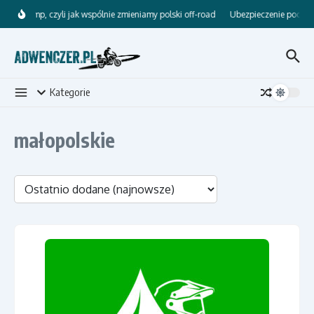
Przejdź do treści
RATsCamp, czyli jak wspólnie zmieniamy polski off-road
Ubezpieczenie podróżne
Kategorie
małopolskie