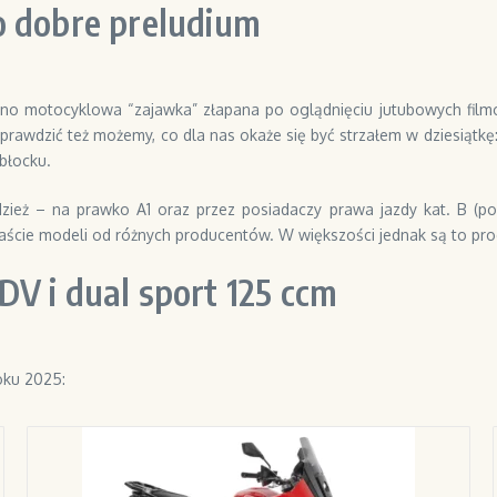
o dobre preludium
no motocyklowa “zajawka” złapana po oglądnięciu jutubowych filmów
rawdzić też możemy, co dla nas okaże się być strzałem w dziesiątkę
błocku.
ież – na prawko A1 oraz przez posiadaczy prawa jazdy kat. B (pow
ście modeli od różnych producentów. W większości jednak są to prod
V i dual sport 125 ccm
oku 2025: