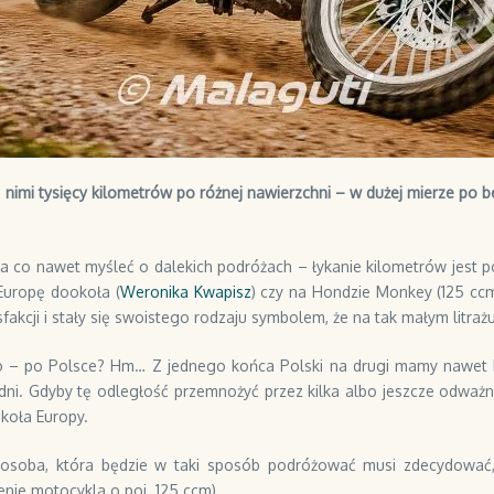
imi tysięcy kilometrów po różnej nawierzchni – w dużej mierze po 
a co nawet myśleć o dalekich podróżach – łykanie kilometrów jest po
 Europę dookoła (
Weronika Kwapisz
) czy na Hondzie Monkey (125 ccm
fakcji i stały się swoistego rodzaju symbolem, że na tak małym litr
k o – po Polsce? Hm… Z jednego końca Polski na drugi mamy nawet 
dni. Gdyby tę odległość przemnożyć przez kilka albo jeszcze odważni
koła Europy.
osoba, która będzie w taki sposób podróżować musi zdecydować, 
nie motocykla o poj. 125 ccm).