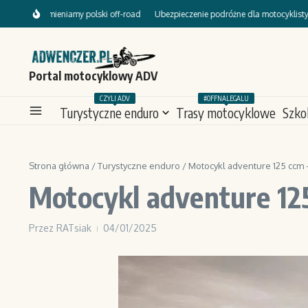
Przejdź do treści
nie zmieniamy polski off-road
Ubezpieczenie podróżne dla motocyklisty – bez te
Portal motocyklowy ADV
CZYLI ADV
#OFFNALEGALU
Turystyczne enduro
Trasy motocyklowe
Szko
Strona główna
/
Turystyczne enduro
/
Motocykl adventure 125 ccm 
Motocykl adventure 12
Przez
RATsiak
04/01/2025