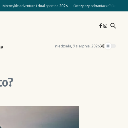
kle adventure i dual sport na 2026
Ortezy czy ochraniacze? Ochrona kolan w o
ie
niedziela, 9 sierpnia, 2026
to?