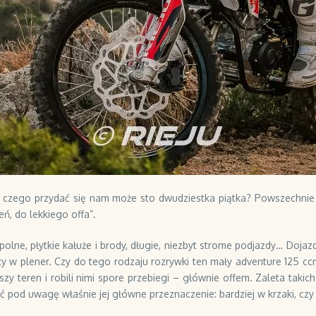
o czego przydać się nam może sto dwudziestka piątka? Powszechnie
eń, do lekkiego offa”.
ogi polne, płytkie kałuże i brody, długie, niezbyt strome podjazdy… Do
acy w plener. Czy do tego rodzaju rozrywki ten mały adventure 125 c
jszy teren i robili nimi spore przebiegi – głównie offem. Zaleta taki
ąć pod uwagę właśnie jej główne przeznaczenie: bardziej w krzaki, czy