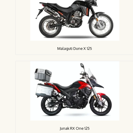
Malaguti Dune X 125
Junak RX One 125