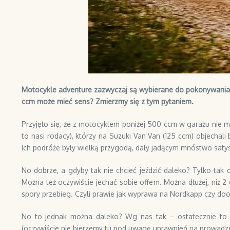
Motocykle adventure zazwyczaj są wybierane do pokonywania n
ccm może mieć sens? Zmierzmy się z tym pytaniem.
Przyjęło się, że z motocyklem poniżej 500 ccm w garażu nie m
to nasi rodacy), którzy na Suzuki Van Van (125 ccm) objechali
Ich podróże były wielką przygodą, dały jadącym mnóstwo satys
No dobrze, a gdyby tak nie chcieć jeździć daleko? Tylko ta
Można też oczywiście jechać sobie offem. Można dłużej, niż 2 
spory przebieg. Czyli prawie jak wyprawa na Nordkapp czy doo
No to jednak można daleko? Wg nas tak – ostatecznie to 
(oczywiście nie bierzemy tu pod uwagę uprawnień na prowadze