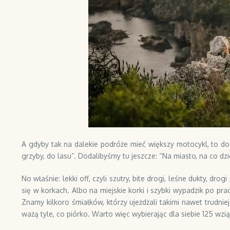
A gdyby tak na dalekie podróże mieć większy motocykl, to d
grzyby, do lasu”. Dodalibyśmy tu jeszcze: “Na miasto, na co dzi
No właśnie: lekki off, czyli szutry, bite drogi, leśne dukty, dr
się w korkach. Albo na miejskie korki i szybki wypadzik po pr
Znamy kilkoro śmiałków, którzy ujeżdżali takimi nawet trudnie
ważą tyle, co piórko. Warto więc wybierając dla siebie 125 wzi