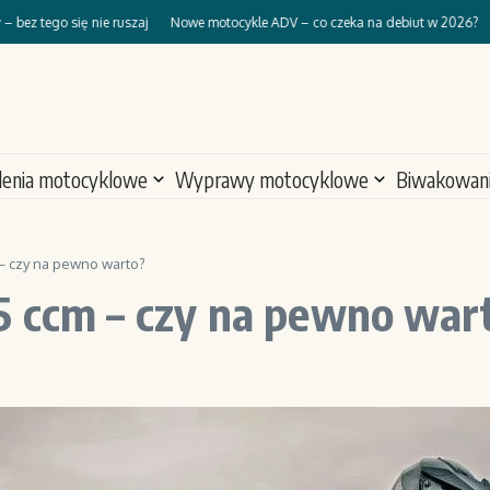
go się nie ruszaj
Nowe motocykle ADV – co czeka na debiut w 2026?
Motocy
lenia motocyklowe
Wyprawy motocyklowe
Biwakowan
– czy na pewno warto?
5 ccm – czy na pewno war